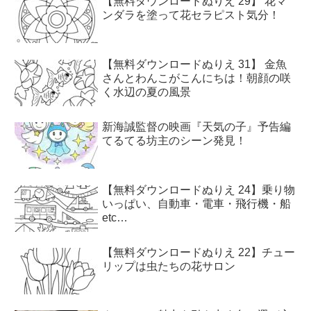
【無料ダウンロードぬりえ 29】 花マ
ンダラを塗って花セラピスト気分！
【無料ダウンロードぬりえ 31】 金魚
さんとわんこがこんにちは！朝顔の咲
く水辺の夏の風景
新海誠監督の映画『天気の子』予告編
てるてる坊主のシーン発見！
【無料ダウンロードぬりえ 24】乗り物
いっぱい、自動車・電車・飛行機・船
etc…
【無料ダウンロードぬりえ 22】チュー
リップは虫たちの花サロン