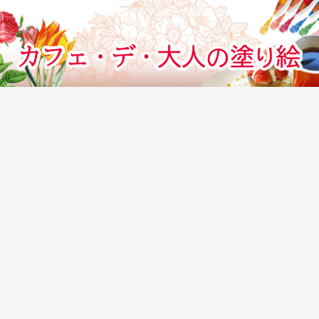
カフェでぬりえをする気分のぬりえサイト