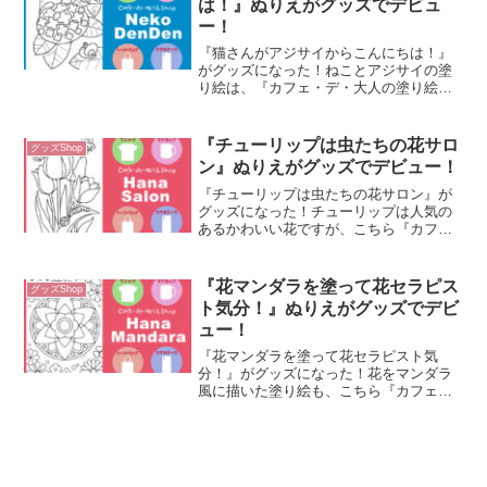
は！』ぬりえがグッズでデビュ
ー！
『猫さんがアジサイからこんにちは！』
がグッズになった！ねことアジサイの塗
り絵は、『カフェ・デ・大人の塗り絵』
サイトでも人気のある塗り絵の一つです
が、初期に描いた塗り絵なので愛着があ
リます。アジサイの花は、ねこの顔より
『チューリップは虫たちの花サロ
グッズShop
も大きくてまん丸なので、...
ン』ぬりえがグッズでデビュー！
『チューリップは虫たちの花サロン』が
グッズになった！チューリップは人気の
あるかわいい花ですが、こちら『カフ
ェ・デ・大人の塗り絵』サイトでも人気
のある塗り絵の一つです。そんなチュー
リップは、虫たちにとっても心地がいい
『花マンダラを塗って花セラピス
グッズShop
花だと思い、花サロンとして...
ト気分！』ぬりえがグッズでデビ
ュー！
『花マンダラを塗って花セラピスト気
分！』がグッズになった！花をマンダラ
風に描いた塗り絵も、こちら『カフェ・
デ・大人の塗り絵』サイトでも人気のあ
る塗り絵の一つです。花が咲き誇る多種
多様な様子をマンダラに見立てたら、季
節を通して花のマンダラ模様...