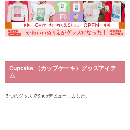
・
・
Cupcake （カップケーキ）グッズアイテ
ム
６つのグッズでShopデビューしました。
・
・