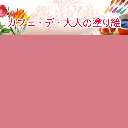
カフェでぬりえをする気分のぬりえサイト