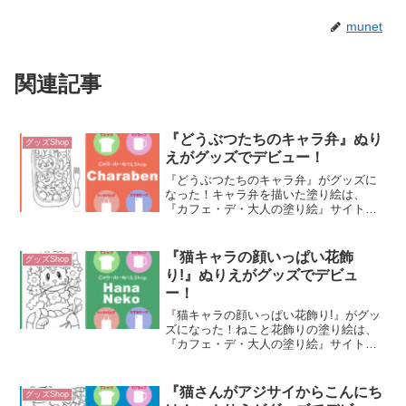
munet
関連記事
『どうぶつたちのキャラ弁』ぬり
グッズShop
えがグッズでデビュー！
『どうぶつたちのキャラ弁』がグッズに
なった！キャラ弁を描いた塗り絵は、
『カフェ・デ・大人の塗り絵』サイトで
も人気のある塗り絵の一つです。キャラ
弁、ぬりえ とグーグルで検索すると、
いつもトップ１で表示されるくらい、ど
『猫キャラの顔いっぱい花飾
グッズShop
うぶつたちのキャラ弁ぬりえ...
り!』ぬりえがグッズでデビュ
ー！
『猫キャラの顔いっぱい花飾り!』がグッ
ズになった！ねこと花飾りの塗り絵は、
『カフェ・デ・大人の塗り絵』サイトで
も人気のある塗り絵の一つです。ねこを
モデルに顔の周りに花をリースで飾った
ら、ちょっとオシャレかなと思い描きま
『猫さんがアジサイからこんにち
グッズShop
した。ねこと花の絵は、...