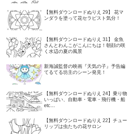
【無料ダウンロードぬりえ 29】 花マ
ンダラを塗って花セラピスト気分！
【無料ダウンロードぬりえ 31】 金魚
さんとわんこがこんにちは！朝顔の咲
く水辺の夏の風景
新海誠監督の映画『天気の子』予告編
てるてる坊主のシーン発見！
【無料ダウンロードぬりえ 24】乗り物
いっぱい、自動車・電車・飛行機・船
etc…
【無料ダウンロードぬりえ 22】チュー
リップは虫たちの花サロン