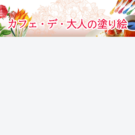
カフェでぬりえをする気分のぬりえサイト