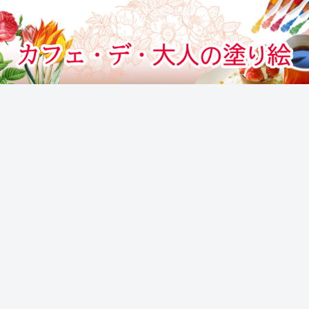
カフェでぬりえをする気分のぬりえサイト