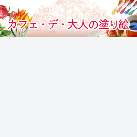
カフェでぬりえをする気分のぬりえサイト