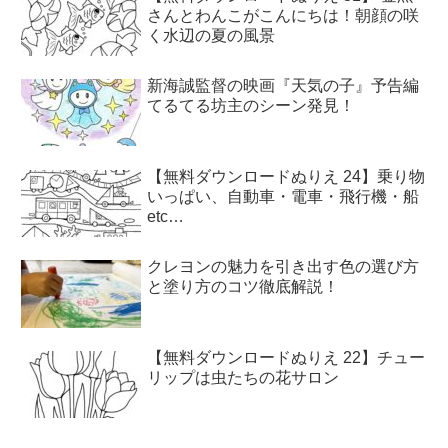
さんとわんこがこんにちは！朝顔の咲
く水辺の夏の風景
新海誠監督の映画『天気の子』予告編
てるてる坊主のシーン発見！
【無料ダウンロードぬりえ 24】乗り物
いっぱい、自動車・電車・飛行機・船
etc…
クレヨンの魅力を引き出す色の選び方
と塗り方のコツ徹底解説！
【無料ダウンロードぬりえ 22】チュー
リップは虫たちの花サロン