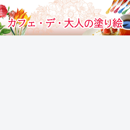
カフェでぬりえをする気分のぬりえサイト