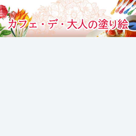
カフェでぬりえをする気分のぬりえサイト