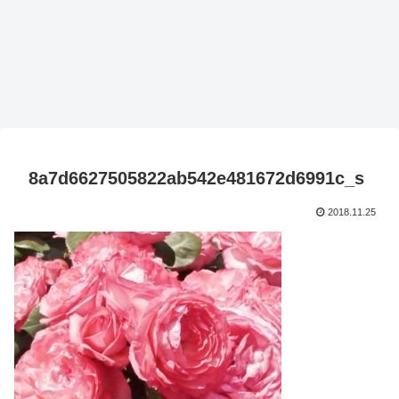
8a7d6627505822ab542e481672d6991c_s
2018.11.25