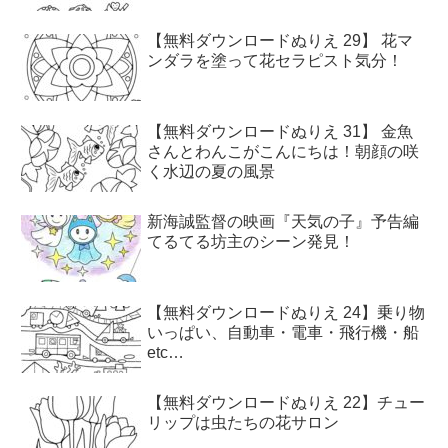
【無料ダウンロードぬりえ 29】 花マ
ンダラを塗って花セラピスト気分！
【無料ダウンロードぬりえ 31】 金魚
さんとわんこがこんにちは！朝顔の咲
く水辺の夏の風景
新海誠監督の映画『天気の子』予告編
てるてる坊主のシーン発見！
【無料ダウンロードぬりえ 24】乗り物
いっぱい、自動車・電車・飛行機・船
etc…
【無料ダウンロードぬりえ 22】チュー
リップは虫たちの花サロン