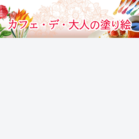
カフェでぬりえをする気分のぬりえサイト