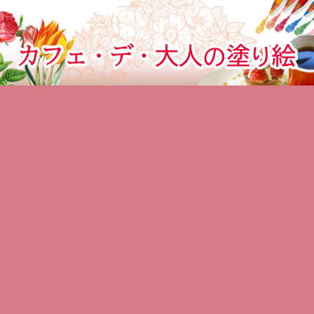
カフェでぬりえをする気分のぬりえサイト