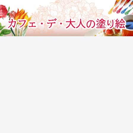
カフェでぬりえをする気分のぬりえサイト