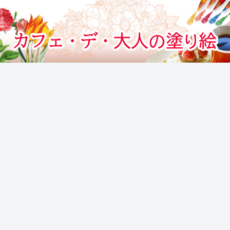
カフェでぬりえをする気分のぬりえサイト