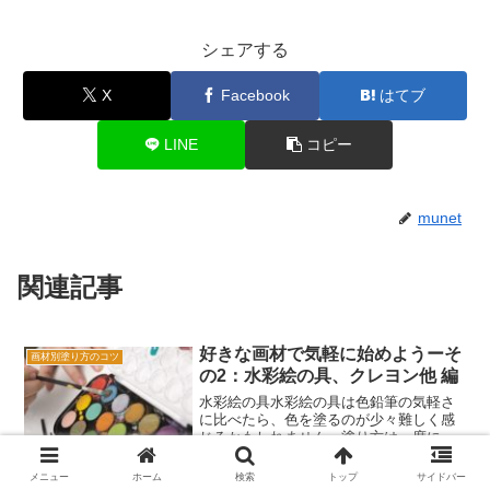
シェアする
X
Facebook
はてブ
LINE
コピー
munet
関連記事
好きな画材で気軽に始めようーそ
画材別塗り方のコツ
の2：水彩絵の具、クレヨン他 編
水彩絵の具水彩絵の具は色鉛筆の気軽さ
に比べたら、色を塗るのが少々難しく感
じるかもしれません。塗り方は一度に絵
の具を多く塗るより、筆で色を薄めに塗
り進め、重ね塗りしたりしながら、徐々
メニュー
ホーム
検索
トップ
サイドバー
に画面に色の調子をつけていく画材で