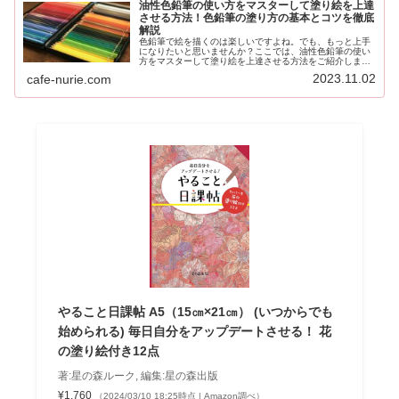
油性色鉛筆の使い方をマスターして塗り絵を上達
させる方法！色鉛筆の塗り方の基本とコツを徹底
解説
色鉛筆で絵を描くのは楽しいですよね。でも、もっと上手
になりたいと思いませんか？ここでは、油性色鉛筆の使い
方をマスターして塗り絵を上達させる方法をご紹介しま
す。色鉛筆の塗り方の基本とコツを解説しますので、ぜひ
2023.11.02
cafe-nurie.com
参考にしてください。色鉛筆の使い方...
やること日課帖 A5（15㎝×21㎝） (いつからでも
始められる) 毎日自分をアップデートさせる！ 花
の塗り絵付き12点
著:星の森ルーク, 編集:星の森出版
¥1,760
（2024/03/10 18:25時点 | Amazon調べ）