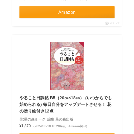
Amazon
ポチップ
やること日課帖 B5（26㎝×18㎝） (いつからでも
始められる) 毎日自分をアップデートさせる！ 花
の塗り絵付き12点
著:星の森ルーク, 編集:星の森出版
¥1,870
（2024/03/10 18:28時点 | Amazon調べ）